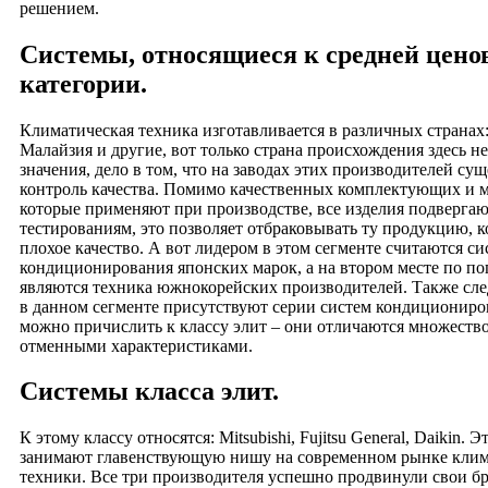
решением.
Системы, относящиеся к средней цено
категории.
Климатическая техника изготавливается в различных странах
Малайзия и другие, вот только страна происхождения здесь н
значения, дело в том, что на заводах этих производителей су
контроль качества. Помимо качественных комплектующих и м
которые применяют при производстве, все изделия подверга
тестированиям, это позволяет отбраковывать ту продукцию, к
плохое качество. А вот лидером в этом сегменте считаются с
кондиционирования японских марок, а на втором месте по п
являются техника южнокорейских производителей. Также след
в данном сегменте присутствуют серии систем кондициониро
можно причислить к классу элит – они отличаются множеств
отменными характеристиками.
Системы класса элит.
К этому классу относятся: Mitsubishi, Fujitsu General, Daikin.
занимают главенствующую нишу на современном рынке клим
техники. Все три производителя успешно продвинули свои б