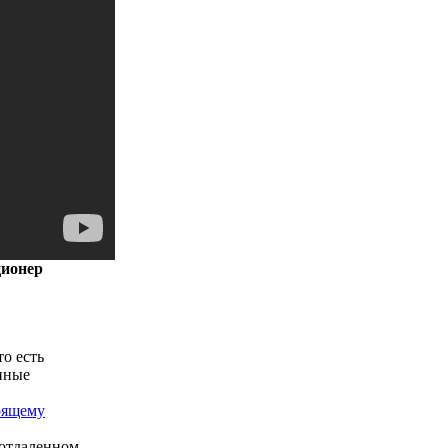
ционер
о есть
нные
оящему
 отдаленном