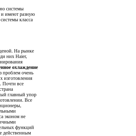
вно системы
) и имеют разную
и системы класса
ценой. На рынке
ди них Haier,
ионирования
енное охлаждение
з проблем очень
их изготовления
. Почти все
страна
мый главный упор
готовлении. Все
диционеры,
ельными
са эконом не
гичными
тельных функций
не действенным