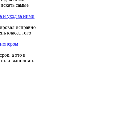
 искать самые
 и уход за ними
ировал исправно
ень класса того
ционером
рок, а это в
нать и выполнять