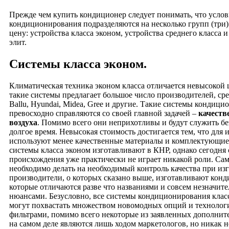
Прежде чем купить кондиционер следует понимать, что усло
кондиционирования подразделяются на несколько групп (три
цену: устройства класса эконом, устройства среднего класса 
элит.
Системы класса эконом.
Климатическая техника эконом класса отличается невысокой 
такие системы предлагает большое число производителей, сре
Ballu, Hyundai, Midea, Gree и другие. Такие системы кондиц
превосходно справляются со своей главной задачей –
качеств
воздуха
. Помимо всего они неприхотливы и будут служить бе
долгое время. Невысокая стоимость достигается тем, что для 
используют менее качественные материалы и комплектующие
системы класса эконом изготавливают в КНР, однако сегодня 
происхождения уже практически не играет никакой роли. Са
необходимо делать на необходимый контроль качества при из
производители, о которых сказано выше, изготавливают кон
которые отличаются разве что названиями и совсем незначит
нюансами. Безусловно, все системы кондиционирования клас
могут похвастать множеством новомодных опций и техноло
фильтрами, помимо всего некоторые из заявленных дополни
на самом деле являются лишь ходом маркетологов, но никак 