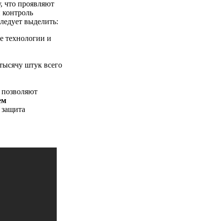
у, что проявляют
й контроль
ледует выделить:
е технологии и
тысячу штук всего
 позволяют
ем
 защита