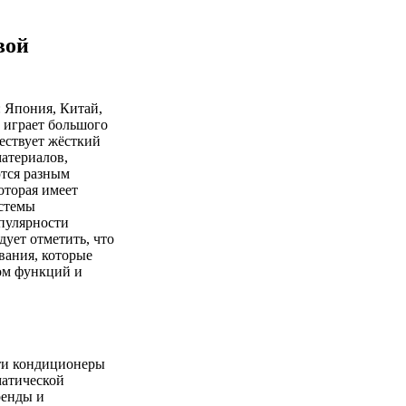
вой
: Япония, Китай,
е играет большого
ществует жёсткий
атериалов,
ются разным
оторая имеет
истемы
опулярности
ует отметить, что
вания, которые
ом функций и
 Эти кондиционеры
атической
ренды и