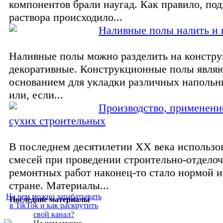
компонентов брали наугад. Как правило, под
раствора происходило...
Наливные полы налить и 
Наливные полы можно разделить на констр
декоративные. Конструкционные полы явля
основанием для укладки различных наполь
или, если...
Производство, применени
сухих строительных
В последнем десятилетии XX века использо
смесей при проведении строительно-отдело
ремонтных работ наконец-то стало нормой и
стране. Материалы...
На чем можно зарабатывать
Последние материалы
в TikTok и как раскрутить
свой канал?