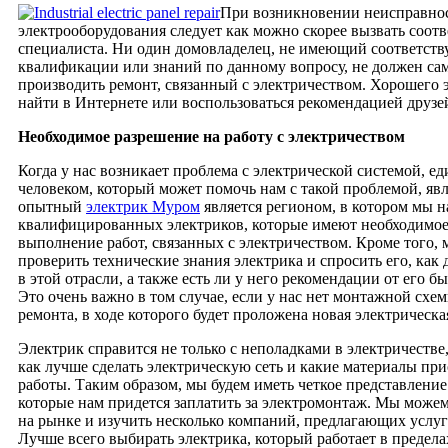
При возникновении неисправно
электрооборудования следует как можно скорее вызвать соот
специалиста. Ни один домовладелец, не имеющий соответст
квалификации или знаний по данному вопросу, не должен са
производить ремонт, связанный с электричеством. Хорошего
найти в Интернете или воспользоваться рекомендацией друзе
Необходимое разрешение на работу с электричеством
Когда у нас возникает проблема с электрической системой, 
человеком, который может помочь нам с такой проблемой, явл
опытный
электрик Муром
является регионом, в котором мы 
квалифицированных электриков, которые имеют необходимое
выполнение работ, связанных с электричеством. Кроме того,
проверить технические знания электрика и спросить его, как 
в этой отрасли, а также есть ли у него рекомендации от его 
Это очень важно в том случае, если у нас нет монтажной схе
ремонта, в ходе которого будет проложена новая электрическа
Электрик справится не только с неполадками в электричестве,
как лучше сделать электрическую сеть и какие материалы при
работы. Таким образом, мы будем иметь четкое представление 
которые нам придется заплатить за электромонтаж. Мы можем
на рынке и изучить несколько компаний, предлагающих услуг
Лучше всего выбирать электрика, который работает в предела