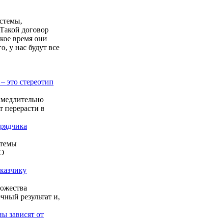
.
истемы,
 Такой договор
кое время они
, у нас будут все
– это стереотип
замедлительно
т перерасти в
дрядчика
стемы
КО
аказчику
ножества
чный результат и,
ны зависят от