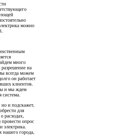
сти
ветствующего
вующей
мостоятельно
 электрика можно
й.
единственным
яется
найдем много
 разрешение на
 мы всегда можем
долго он работает
бывших клиентов.
мы и мы ждем
я система.
 но и подскажет,
обрести для
о расходах,
 провести опрос
и электрика.
х нашего города,