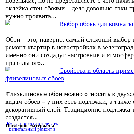
новенькие, но не представляете с чего начат
оклейка стен обоями – дело довольно-таки п
нужно проявить...
Выбор обоев для комнаты
Обои – это, наверно, самый сложный выбор 
ремонт квартир в новостройках в зеленоград
именно они создадут настроение и атмосфер
правильного...
Свойства и область прим
флизелиновых обоев
Флизелиновые обои можно относить к двух
видам обоев – у них есть подложки, а также
декоративный слой. Традиционно подложка 
создается...
Когда приходится делать
Последние материалы
капитальный ремонт в