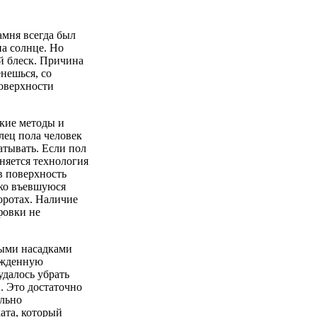
амня всегда был
а солнце. Но
й блеск. Причина
енешься, со
поверхности
акие методы и
лец пола человек
батывать. Если пол
еняется технология
в поверхность
око въевшуюся
оротах. Наличие
фовки не
ными насадками
ежденную
удалось убрать
. Это достаточно
льно
ата, который