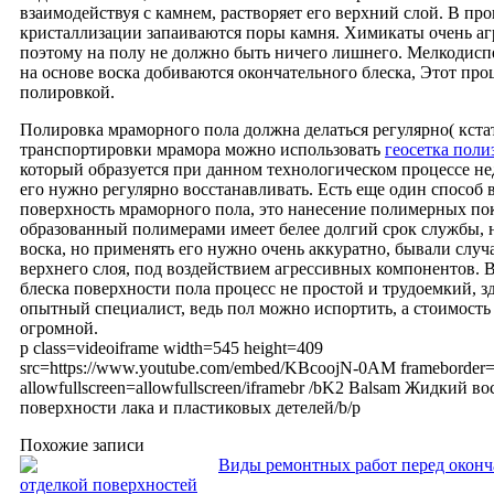
взаимодействуя с камнем, растворяет его верхний слой. В про
кристаллизации запаиваются поры камня. Химикаты очень аг
поэтому на полу не должно быть ничего лишнего. Мелкодис
на основе воска добиваются окончательного блеска, Этот про
полировкой.
Полировка мраморного пола должна делаться регулярно( кста
транспортировки мрамора можно использовать
геосетка пол
который образуется при данном технологическом процессе н
его нужно регулярно восстанавливать. Есть еще один способ 
поверхность мраморного пола, это нанесение полимерных по
образованный полимерами имеет белее долгий срок службы, 
воска, но применять его нужно очень аккуратно, бывали слу
верхнего слоя, под воздействием агрессивных компонентов. 
блеска поверхности пола процесс не простой и трудоемкий, з
опытный специалист, ведь пол можно испортить, а стоимость 
огромной.
p class=videoiframe width=545 height=409
src=https://www.youtube.com/embed/KBcoojN-0AM frameborder
allowfullscreen=allowfullscreen/iframebr /bK2 Balsam Жидкий во
поверхности лака и пластиковых детелей/b/p
Похожие записи
Виды ремонтных работ перед оконч
отделкой поверхностей