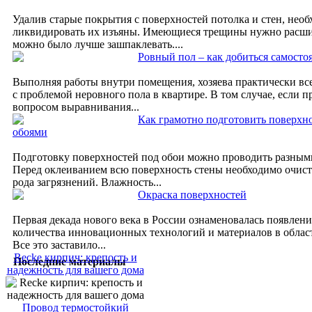
Удалив старые покрытия с поверхностей потолка и стен, нео
ликвидировать их изъяны. Имеющиеся трещины нужно расши
можно было лучше зашпаклевать....
Ровный пол – как добиться самосто
Выполняя работы внутри помещения, хозяева практически вс
с проблемой неровного пола в квартире. В том случае, если п
вопросом выравнивания...
Как грамотно подготовить поверхн
обоями
Подготовку поверхностей под обои можно проводить разным
Перед оклеиванием всю поверхность стены необходимо очист
рода загрязнений. Влажность...
Окраска поверхностей
Первая декада нового века в России ознаменовалась появлен
количества инновационных технологий и материалов в област
Все это заставило...
Recke кирпич: крепость и
Последние материалы
надежность для вашего дома
Провод термостойкий