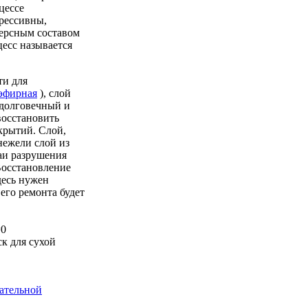
цессе
рессивны,
персным составом
цесс называется
ти для
иэфирная
), слой
едолговечный и
восстановить
крытий. Слой,
нежели слой из
чаи разрушения
Восстановление
десь нужен
его ремонта будет
=0
ск для сухой
ательной