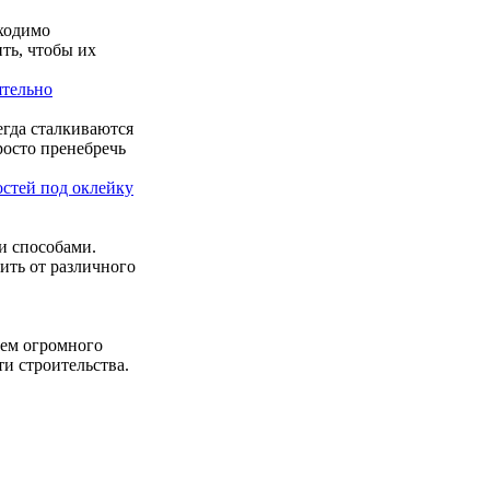
бходимо
ть, чтобы их
ятельно
егда сталкиваются
росто пренебречь
остей под оклейку
и способами.
ить от различного
ием огромного
и строительства.