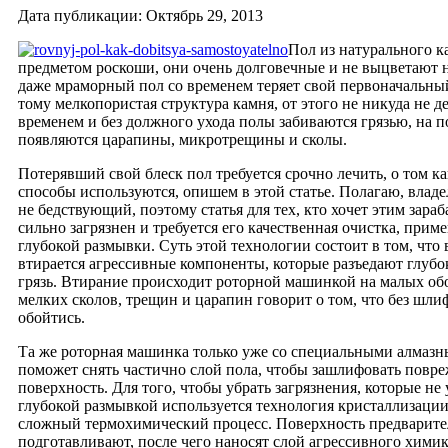
Дата публикации: Октябрь 29, 2013
Пол из натурального к
предметом роскоши, они очень долговечные и не выцветают н
даже мраморный пол со временем теряет свой первоначальны
тому мелкопористая структура камня, от этого не никуда не д
временем и без должного ухода полы забиваются грязью, на 
появляются царапины, микротрещины и сколы.
Потерявший свой блеск пол требуется срочно лечить, о том к
способы используются, опишем в этой статье. Полагаю, владе
не бедствующий, поэтому статья для тех, кто хочет этим зара
сильно загрязнен и требуется его качественная очистка, прим
глубокой размывки. Суть этой технологии состоит в том, что 
втирается агрессивные компоненты, которые разъедают глуб
грязь. Втирание происходит роторной машинкой на малых об
мелких сколов, трещин и царапин говорит о том, что без шли
обойтись.
Та же роторная машинка только уже со специальными алмаз
поможет снять частично слой пола, чтобы зашлифовать повр
поверхность. Для того, чтобы убрать загрязнения, которые не 
глубокой размывкой используется технология кристаллизации
сложный термохимический процесс. Поверхность предварите
подготавливают, после чего наносят слой агрессивного химик