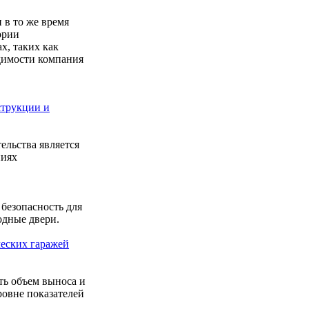
 в то же время
ории
х, таких как
димости компания
струкции и
льства является
ниях
безопасность для
ходные двери.
ческих гаражей
ть объем выноса и
ровне показателей