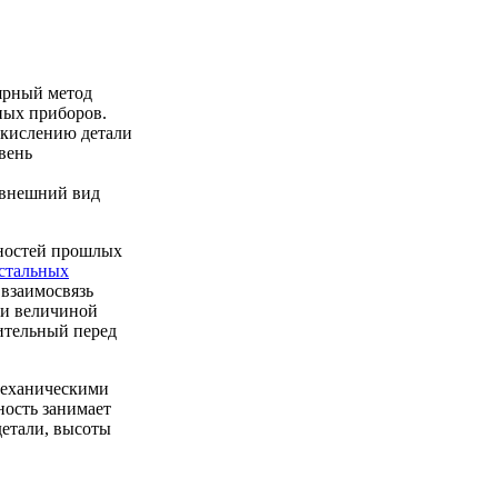
ярный метод
ных приборов.
окислению детали
вень
 внешний вид
шностей прошлых
стальных
 взаимосвязь
 и величиной
ительный перед
механическими
ность занимает
детали, высоты