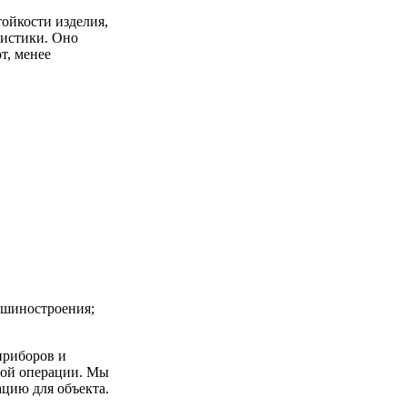
ойкости изделия,
ристики. Оно
т, менее
ашиностроения;
приборов и
ной операции. Мы
цию для объекта.