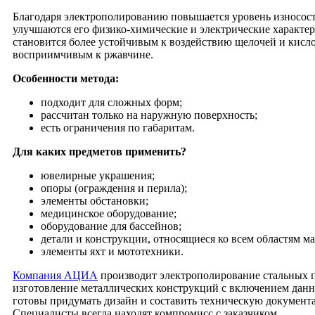
Благодаря электрополированию повышается уровень износост
улучшаются его физико-химические и электрические характе
становится более устойчивым к воздействию щелочей и кисло
восприимчивым к ржавчине.
Особенности метода:
подходит для сложных форм;
рассчитан только на наружную поверхность;
есть ограничения по габаритам.
Для каких предметов применить?
ювелирные украшения;
опоры (ограждения и перила);
элементы обстановки;
медицинское оборудование;
оборудование для бассейнов;
детали и конструкции, относящиеся ко всем областям м
элементы яхт и мототехники.
Компания АЦИА
производит электрополирование стальных 
изготовление металлических конструкций с включением дан
готовы придумать дизайн и составить техническую документа
Специалисты всегда находят компромисс с заказчиком.