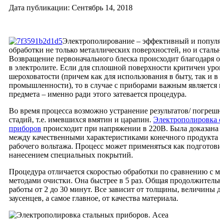
Дата публикации: Сентябрь 14, 2018
Электрополирование – эффективный и попул
обработки не только металлических поверхностей, но и сталь
Возвращение первоначального блеска происходит благодаря 
в электролите. Если для сплошной поверхности критичен уро
шероховатости (причем как для использования в быту, так и в
промышленности), то в случае с приборами важным является
предмета – именно ради этого затевается процедура.
Во время процесса возможно устранение результатов/ погре
стадий, т.е. имевшихся вмятин и царапин.
Электрополировка 
приборов
происходит при напряжении в 220В. Была доказана
между качественными характеристиками конечного продукта
рабочего вольтажа. Процесс может применяться как подготов
нанесением специальных покрытий.
Процедура отличается скоростью обработки по сравнению с 
методами очистки. Она быстрее в 5 раз. Общая продолжитель
работы от 2 до 30 минут. Все зависит от толщины, величины 
заусенцев, а самое главное, от качества материала.