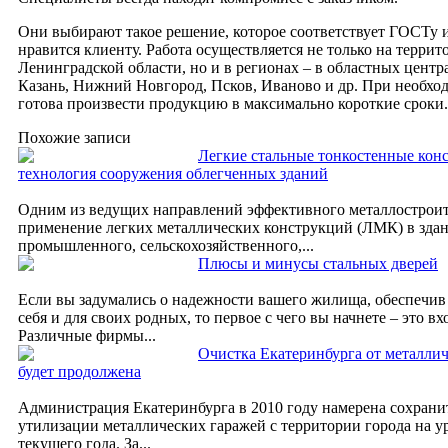
Они выбирают такое решение, которое соответствует ГОСТу и
нравится клиенту. Работа осуществляется не только на террит
Ленинградской области, но и в регионах – в областных центра
Казань, Нижний Новгород, Псков, Иваново и др. При необхо
готова произвести продукцию в максимально короткие сроки.
Похожие записи
Легкие стальные тонкостенные кон
технология сооружения облегченных зданий
Одним из ведущих направлений эффективного металлостроите
применение легких металлических конструкций (ЛМК) в зда
промышленного, сельскохозяйственного,...
Плюсы и минусы стальных дверей
Если вы задумались о надежности вашего жилища, обеспечив 
себя и для своих родных, то первое с чего вы начнете – это в
Различные фирмы...
Очистка Екатеринбурга от металли
будет продолжена
Администрация Екатеринбурга в 2010 году намерена сохрани
утилизации металлических гаражей с территории города на у
текущего года. За...